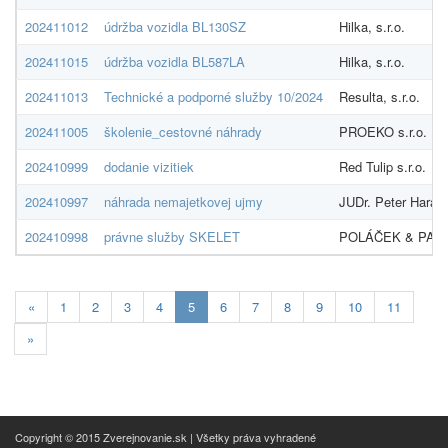
202411012
údržba vozidla BL130SZ
Hilka, s.r.o.
202411015
údržba vozidla BL587LA
Hilka, s.r.o.
202411013
Technické a podporné služby 10/2024
Resulta, s.r.o.
202411005
školenie_cestovné náhrady
PROEKO s.r.o.
202410999
dodanie vizitiek
Red Tulip s.r.o.
202410997
náhrada nemajetkovej ujmy
JUDr. Peter Haraká
202410998
právne služby SKELET
POLÁČEK & PARTN
Aktualna-
«
1
2
3
4
5
6
7
8
9
10
11
stranka
»
5
Copyright © 2015 Zverejnovanie.sk | Všetky práva vyhradené