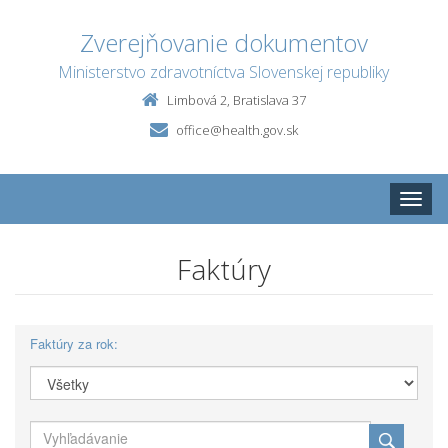
Zverejňovanie dokumentov
Ministerstvo zdravotníctva Slovenskej republiky
Limbová 2, Bratislava 37
office@health.gov.sk
Toggle
naviga
Faktúry
Faktúry za rok: