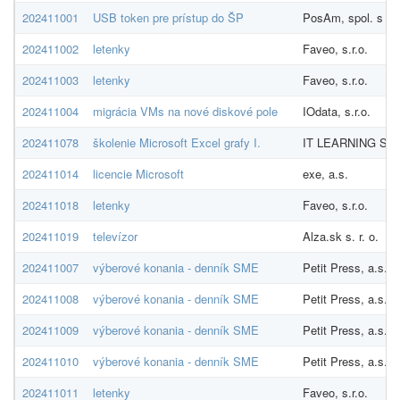
202411001
USB token pre prístup do ŠP
PosAm, spol. s r.o
202411002
letenky
Faveo, s.r.o.
202411003
letenky
Faveo, s.r.o.
202411004
migrácia VMs na nové diskové pole
IOdata, s.r.o.
202411078
školenie Microsoft Excel grafy I.
IT LEARNING SLOV
202411014
licencie Microsoft
exe, a.s.
202411018
letenky
Faveo, s.r.o.
202411019
televízor
Alza.sk s. r. o.
202411007
výberové konania - denník SME
Petit Press, a.s.
202411008
výberové konania - denník SME
Petit Press, a.s.
202411009
výberové konania - denník SME
Petit Press, a.s.
202411010
výberové konania - denník SME
Petit Press, a.s.
202411011
letenky
Faveo, s.r.o.