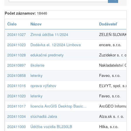
Počet záznamov:
18446
Číslo
Názov
Dodávateľ
202411027
Zimná údržba 11/2024
ZELEŇ SLOVAKIA, 
202411023
Dodávka el. 12/2024 Limbova
encare, s.r.o.
202411028
edukačné predmety
Zuzidekor s. r. o.
202410897
školenie
Nakladatelství C.H
202410858
letenky
Faveo, s.r.o.
202411016
oprava výťahov
ELVYT, spol. s.r.o.
202411020
letenky
Faveo, s.r.o.
202411017
licencia ArcGIS Desktop Basic...
ArcGEO Informatio
202411034
slúchadlá Jabra
Alza.sk s. r. o.
202411000
Údržba vozidla BL230LB
Hilka, s.r.o.