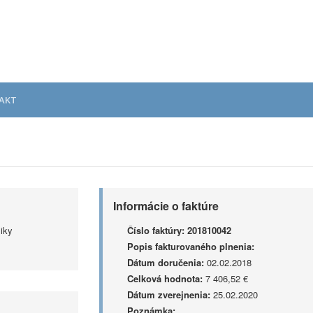
AKT
Informácie o faktúre
iky
Číslo faktúry:
201810042
Popis fakturovaného plnenia:
Dátum doručenia:
02.02.2018
Celková hodnota:
7 406,52 €
Dátum zverejnenia:
25.02.2020
Poznámka: