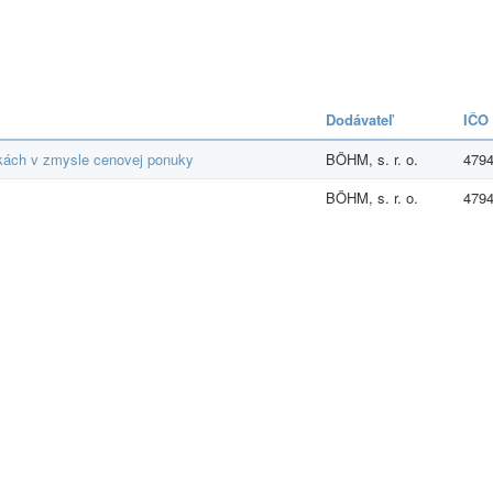
Dodávateľ
IČO
ckách v zmysle cenovej ponuky
BÖHM, s. r. o.
479
BÖHM, s. r. o.
479