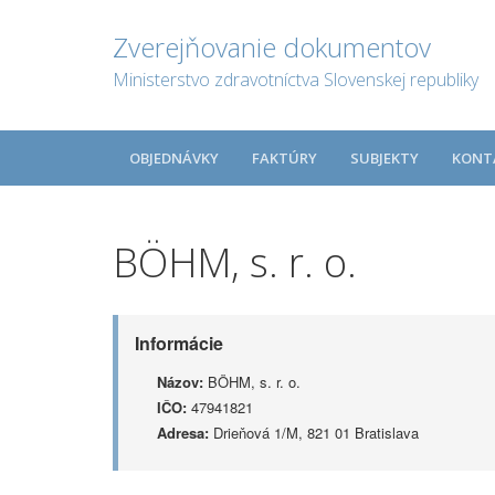
Zverejňovanie dokumentov
Ministerstvo zdravotníctva Slovenskej republiky
OBJEDNÁVKY
FAKTÚRY
SUBJEKTY
KONT
BÖHM, s. r. o.
Informácie
Názov:
BÖHM, s. r. o.
IČO:
47941821
Adresa:
Drieňová 1/M, 821 01 Bratislava