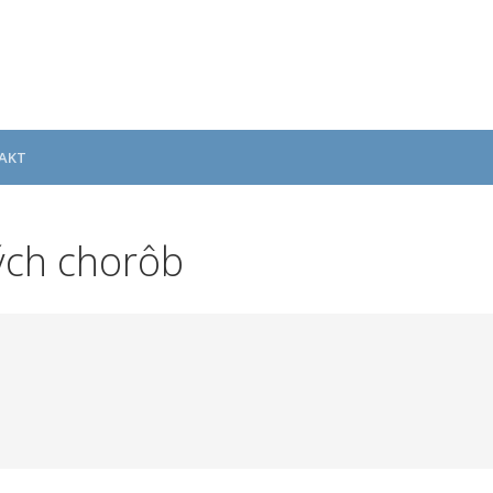
AKT
ých chorôb