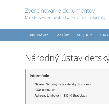
Zverejňovanie dokumentov
Ministerstvo zdravotníctva Slovenskej republiky
OBJEDNÁVKY
FAKTÚRY
SUBJEKTY
KONT
Národný ústav detsk
Informácie
Názov:
Národný ústav detských chorôb
IČO:
00607231
Adresa:
Limbová 1, 83340 Bratislava