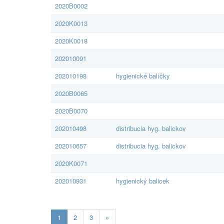
2020B0002
2020K0013
2020K0018
202010091
202010198
hygienické balíčky
2020B0065
2020B0070
202010498
distribucia hyg. balickov
202010657
distribucia hyg. balickov
2020K0071
202010931
hygienický balicek
Aktualna-
1
2
3
»