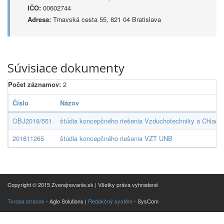
IČO:
00602744
Adresa:
Trnavská cesta 55, 821 04 Bratislava
Súvisiace dokumenty
Počet záznamov:
2
Číslo
Názov
OBJ2018/551
štúdia koncepčného riešenia Vzduchotechniky a Chlad
201811265
štúdia koncepčného riešenia VZT UNB
Copyright © 2015 Zverejnovanie.sk | Všetky práva vyhradené
Tvroba stránok
- Aglo Solutions |
Redakčný systém
- SysCom