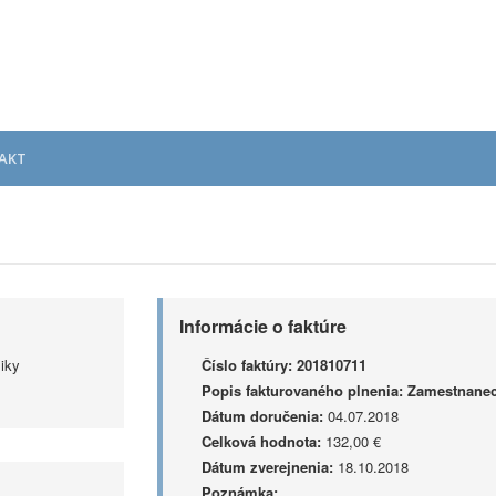
AKT
Informácie o faktúre
iky
Číslo faktúry:
201810711
Popis fakturovaného plnenia:
Zamestnanec
Dátum doručenia:
04.07.2018
Celková hodnota:
132,00 €
Dátum zverejnenia:
18.10.2018
Poznámka: