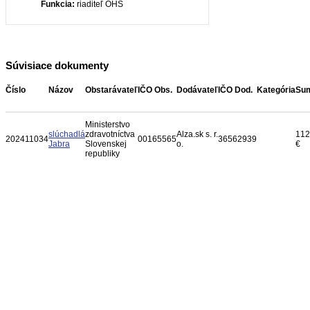
Funkcia:
riaditeľ OHS
Súvisiace dokumenty
Číslo
Názov
Obstarávateľ
IČO Obs.
Dodávateľ
IČO Dod.
Kategória
Su
Ministerstvo
slúchadlá
zdravotníctva
Alza.sk s. r.
112
202411034
00165565
36562939
Jabra
Slovenskej
o.
€
republiky