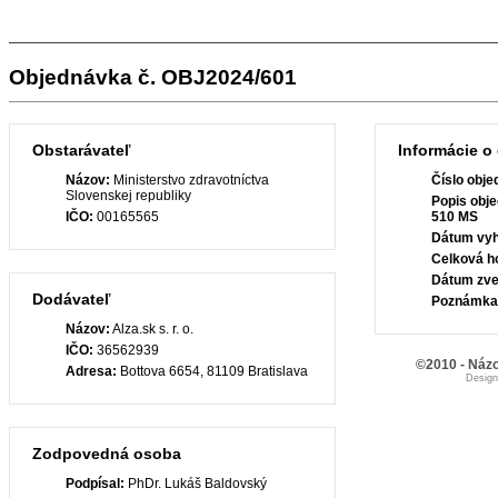
Objednávka č. OBJ2024/601
Obstarávateľ
Informácie o
Názov:
Ministerstvo zdravotníctva
Číslo obje
Slovenskej republiky
Popis obje
IČO:
00165565
510 MS
Dátum vyh
Celková h
Dátum zve
Dodávateľ
Poznámka
Názov:
Alza.sk s. r. o.
IČO:
36562939
©2010 - Názo
Adresa:
Bottova 6654, 81109 Bratislava
Desig
Zodpovedná osoba
Podpísal:
PhDr. Lukáš Baldovský