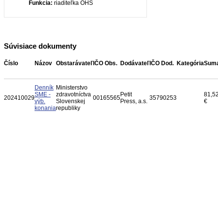
Funkcia:
riaditeľka OHS
Súvisiace dokumenty
Číslo
Názov
Obstarávateľ
IČO Obs.
Dodávateľ
IČO Dod.
Kategória
Sum
Denník
Ministerstvo
SME -
zdravotníctva
Petit
81,5
202410029
00165565
35790253
výb.
Slovenskej
Press, a.s.
€
konania
republiky