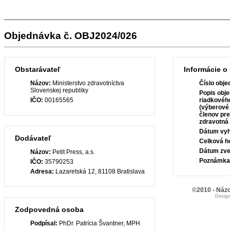
Objednávka č. OBJ2024/026
Obstarávateľ
Informácie o
Názov:
Ministerstvo zdravotníctva
Číslo obje
Slovenskej republiky
Popis obje
IČO:
00165565
riadkovéh
(výberové 
členov pr
zdravotná 
Dátum vyh
Dodávateľ
Celková h
Dátum zve
Názov:
Petit Press, a.s.
Poznámka
IČO:
35790253
Adresa:
Lazaretská 12, 81108 Bratislava
©2010 - Názo
Desig
Zodpovedná osoba
Podpísal:
PhDr. Patrícia Švantner, MPH