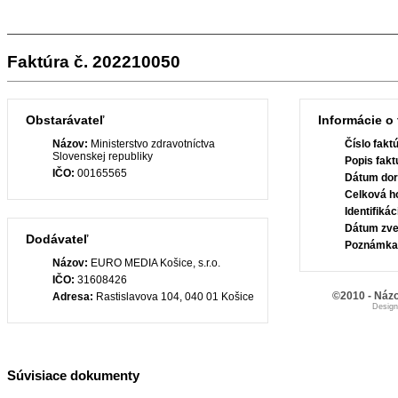
Faktúra č. 202210050
Obstarávateľ
Informácie o 
Názov:
Ministerstvo zdravotníctva
Číslo fakt
Slovenskej republiky
Popis fakt
IČO:
00165565
Dátum dor
Celková h
Identifiká
Dátum zve
Dodávateľ
Poznámka
Názov:
EURO MEDIA Košice, s.r.o.
IČO:
31608426
©2010 - Názo
Adresa:
Rastislavova 104, 040 01 Košice
Desig
Súvisiace dokumenty