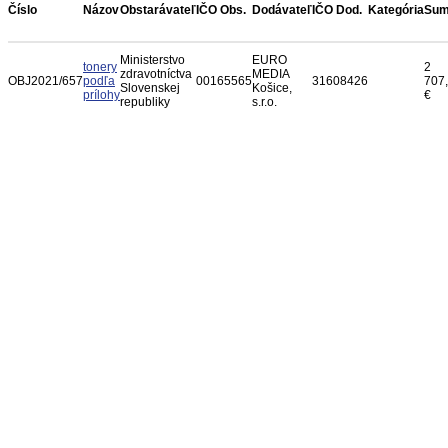
Číslo
Názov
Obstarávateľ
IČO Obs.
Dodávateľ
IČO Dod.
Kategória
Su
Ministerstvo
EURO
tonery
2
zdravotníctva
MEDIA
OBJ2021/657
podľa
00165565
31608426
707
Slovenskej
Košice,
prílohy
€
republiky
s.r.o.