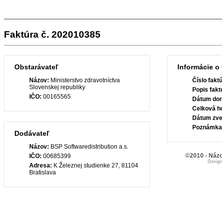
Faktúra č. 202010385
Obstarávateľ
Informácie o 
Názov:
Ministerstvo zdravotníctva
Číslo fakt
Slovenskej republiky
Popis fakt
IČO:
00165565
Dátum dor
Celková h
Dátum zve
Poznámka
Dodávateľ
Názov:
BSP Softwaredistribution a.s.
©2010 - Názo
IČO:
00685399
Desig
Adresa:
K Železnej studienke 27, 81104
Bratislava