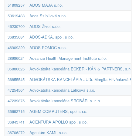
51809257
ADOS MAJA s.r.o.
50619438
Ados Szibillová s.r.o.
46230700
ADOS Život s.r.o.
36835684
ADOS-ADKA, spol. s r.o.
46909320
ADOS-POMOC s.r.o.
28986024
Advance Health Management Institute s.r.o.
35886625
Advokátska kancelária ECKER - KÁN & PARTNERS, s.r.o.
36855545
ADVOKÁTSKA KANCELÁRIA JUDr. Margita Hrivňáková & partn
47254564
Advokátska kancelária Laliková s.r.o.
47239875
Advokátska kancelária ŠROBÁR, s. r. o.
35692715
AGEM COMPUTERS, spol.s r.o.
36843741
AGENTÚRA APOLLO spol. s r.o.
36706272
Agentúra KAMI, s.r.o.