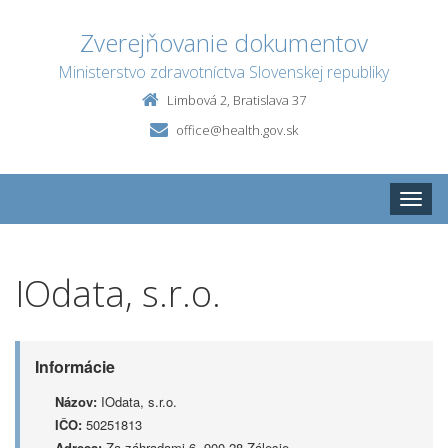
Zverejňovanie dokumentov
Ministerstvo zdravotníctva Slovenskej republiky
Limbová 2, Bratislava 37
office@health.gov.sk
Toggle
naviga
IOdata, s.r.o.
Informácie
Názov:
IOdata, s.r.o.
IČO:
50251813
Adresa:
Za záhradami 6, 900 28 Zálesie