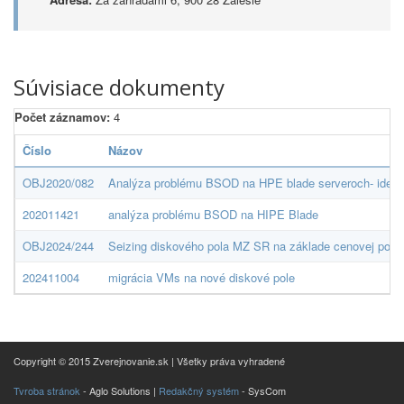
Súvisiace dokumenty
Počet záznamov:
4
Číslo
Názov
OBJ2020/082
Analýza problému BSOD na HPE blade serveroch- identi
202011421
analýza problému BSOD na HIPE Blade
OBJ2024/244
Seizing diskového pola MZ SR na základe cenovej pon
202411004
migrácia VMs na nové diskové pole
Copyright © 2015 Zverejnovanie.sk | Všetky práva vyhradené
Tvroba stránok
- Aglo Solutions |
Redakčný systém
- SysCom