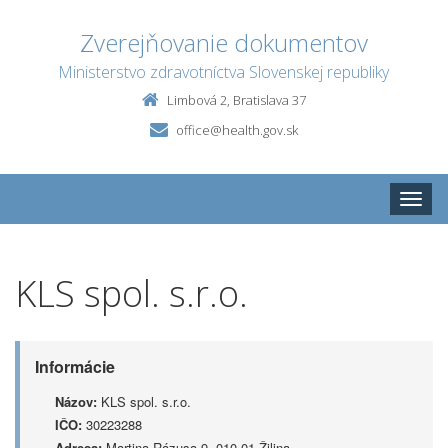
Zverejňovanie dokumentov
Ministerstvo zdravotníctva Slovenskej republiky
Limbová 2, Bratislava 37
office@health.gov.sk
Toggle
naviga
KLS spol. s.r.o.
Informácie
Názov:
KLS spol. s.r.o.
IČO:
30223288
Adresa:
Martina Rázusa 9, 010 01 Žilina