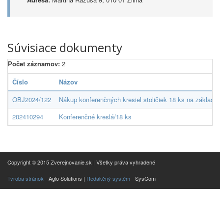
Súvisiace dokumenty
Počet záznamov:
2
Číslo
Názov
OBJ2024/122
Nákup konferenčných kresiel stoličiek 18 ks na základe
202410294
Konferenčné kreslá/18 ks
Copyright © 2015 Zverejnovanie.sk | Všetky práva vyhradené
Tvroba stránok
- Aglo Solutions |
Redakčný systém
- SysCom