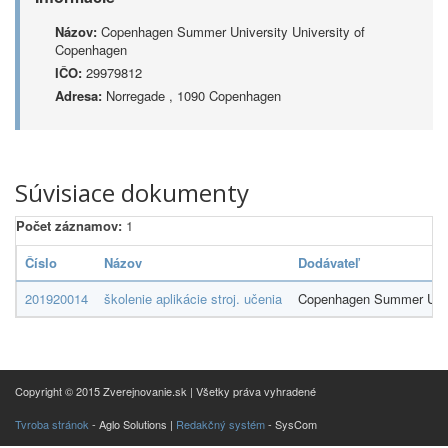
Názov:
Copenhagen Summer University University of
Copenhagen
IČO:
29979812
Adresa:
Norregade , 1090 Copenhagen
Súvisiace dokumenty
Počet záznamov:
1
Číslo
Názov
Dodávateľ
201920014
školenie aplikácie stroj. učenia
Copenhagen Summer Unive
Copyright © 2015 Zverejnovanie.sk | Všetky práva vyhradené
Tvroba stránok
- Aglo Solutions |
Redakčný systém
- SysCom