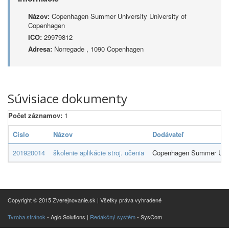
Názov:
Copenhagen Summer University University of
Copenhagen
IČO:
29979812
Adresa:
Norregade , 1090 Copenhagen
Súvisiace dokumenty
Počet záznamov:
1
Číslo
Názov
Dodávateľ
201920014
školenie aplikácie stroj. učenia
Copenhagen Summer Unive
Copyright © 2015 Zverejnovanie.sk | Všetky práva vyhradené
Tvroba stránok
- Aglo Solutions |
Redakčný systém
- SysCom